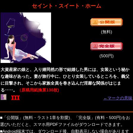
セイント・スイート・ホーム
(無料)
(500円)
大資産家の娘と、入り婿同然の形で結婚した男には、女装という秘か
な趣味があった。妻が旅行中に、ひとり女装しているところを、義父
に目撃され、そこから家族全員を巻き込んだ淫靡な関係がはじま
る‥‥。
（原稿用紙換算130枚)
←マークの意味
■「公開版」(無料・ラスト1章を割愛)、「完全版」(有料・500円)をお
選びいただくと、スマホ用PDFファイルがダウンロードできます。
■Android端末では、ダウンロード後、自動表示しない場合があります